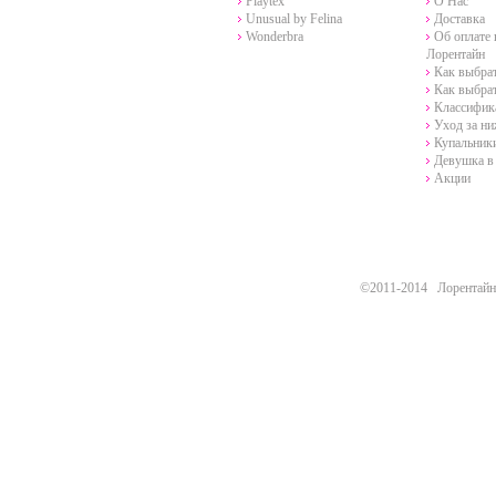
Playtex
О Нас
Unusual by Felina
Доставка
Wonderbra
Об оплате 
Лорентайн
Как выбра
Как выбра
Классифик
Уход за н
Купальники
Девушка в 
Акции
©2011-2014 Лорентайн