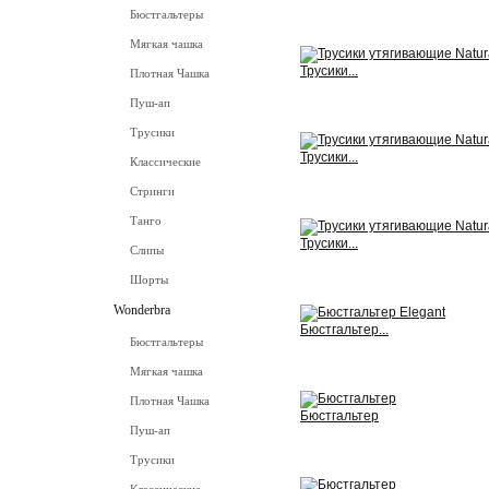
Бюстгальтеры
View
Мягкая чашка
Трусики...
Плотная Чашка
Пуш-ап
View
Трусики
Трусики...
Классические
View
Стринги
Танго
Трусики...
Слипы
View
Шорты
Wonderbra
Бюстгальтер...
Бюстгальтеры
View
Мягкая чашка
Плотная Чашка
Бюстгальтер
Пуш-ап
View
Трусики