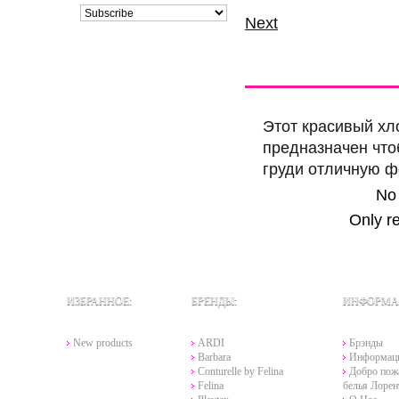
Next
More info
Comm
Этот красивый хл
предназначен что
груди отличную ф
No
Only r
ИЗБРАННОЕ:
БРЕНДЫ:
ИНФОРМА
New products
ARDI
Брэнды
Barbara
Информац
Conturelle by Felina
Добро пожа
Felina
белья Лорен