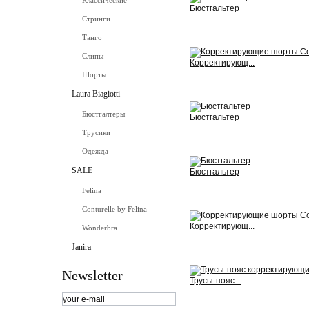
Классические
Бюстгальтер
Стринги
View
Танго
Слипы
Корректирующ...
Шорты
View
Laura Biagiotti
Бюстгалтеры
Бюстгальтер
Трусики
View
Одежда
SALE
Бюстгальтер
Felina
View
Conturelle by Felina
Корректирующ...
Wonderbra
Janira
View
Newsletter
Трусы-пояс...
View