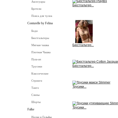
Аксесуары
Бюстгальтер...
Бретели
View
Пояса для чулок
Conturelle by Felina
Боди
Бюстгальтеры
Бюстгальтер...
Мягкая чашка
Плотная Чашка
View
Пуш-ап
Бюстгальтер...
Трусики
Классические
View
Стринги
Трусики...
Танго
View
Слипы
Шорты
Трусики...
Falke
View
Носки и Гольфы