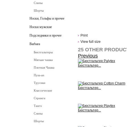
Слипы
Шорты
Носки, Гольфы и прочее
Носки мужские
Подследники и прочее
Print
View full size
Barbara
25 OTHER PRODUC
Бюстгальтеры
Previous
Мягкая чашка
Бюстгальтер...
Плотная Чашка
View
Пуш-ап
Трусики
Бюстгальтер...
Классические
View
Стринги
Танго
Бюстгальтер...
Слипы
View
Шорты