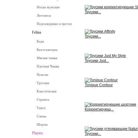
Носки мужские
Трусики...
Леггинсы
View
Подскледники и прочее
Felina
Трусики...
Боди
View
Бюстгальтеры
Мягкая чашка
Трусики Just...
Плотная Чашка
View
Пуш-ап
Трусики
Tonique Contour
Классические
View
Стринги
Танго
Корректирующ...
Слипы
View
Шорты
Playtex
Трусики...