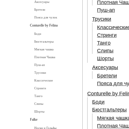
Плотная Чаш
Аксесуары
Пуш-ап
Бретели
Пояса для чулок
Трусики
Conturelle by Felina
Классически
Боди
Стринги
Бюстгальтеры
Танго
Мягкая чашка
Слипы
Плотная Чашка
Шорты
Пуш-ап
Аксесуары
Трусики
Бретели
Классические
Пояса для ч
Стринги
Conturelle by Feli
Танго
Боди
Слипы
Бюстгальтеры
Шорты
Мягкая чашк
Falke
Плотная Чаш
Носки и Гольфы