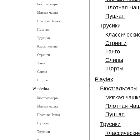
Бюстгальтеры
Плотная Чаш
Мягкая чашка
Пуш-ап
Плотная Чашка
Трусики
Пуш-ап
Классически
Трусики
Стринги
Классические
Танго
Стринги
Слипы
Танго
Шорты
Слипы
Playtex
Шорты
Бюстгальтеры
Wonderbra
Мягкая чашк
Бюстгальтеры
Плотная Чаш
Мягкая чашка
Пуш-ап
Плотная Чашка
Трусики
Пуш-ап
Трусики
Классически