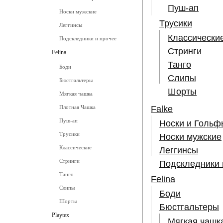
Пуш-ап
Носки мужские
Трусики
Леггинсы
Классически
Подскледники и прочее
Стринги
Felina
Танго
Боди
Слипы
Бюстгальтеры
Шорты
Мягкая чашка
Falke
Плотная Чашка
Пуш-ап
Носки и Гольф
Трусики
Носки мужские
Классические
Леггинсы
Стринги
Подскледники 
Танго
Felina
Слипы
Боди
Шорты
Бюстгальтеры
Playtex
Мягкая чашк