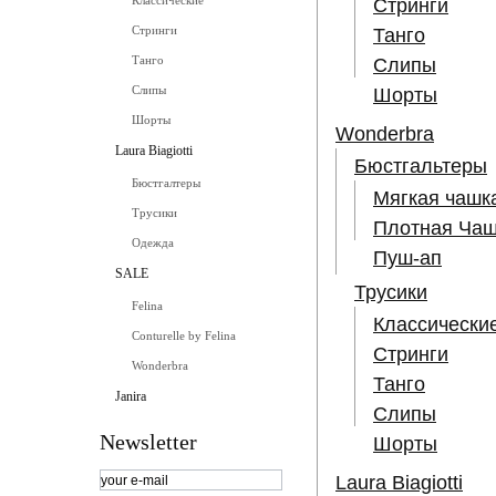
Классические
Стринги
Стринги
Танго
Танго
Слипы
Слипы
Шорты
Шорты
Wonderbra
Laura Biagiotti
Бюстгальтеры
Бюстгалтеры
Мягкая чашк
Трусики
Плотная Чаш
Одежда
Пуш-ап
SALE
Трусики
Felina
Классически
Conturelle by Felina
Стринги
Wonderbra
Танго
Janira
Слипы
Newsletter
Шорты
Laura Biagiotti