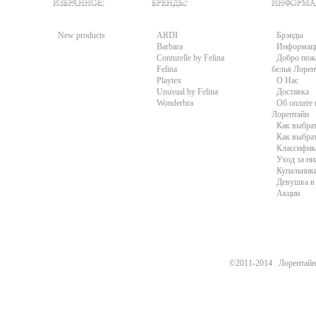
ИЗБРАННОЕ:
БРЕНДЫ:
ИНФОРМА
New products
ARDI
Брэнды
Barbara
Информац
Conturelle by Felina
Добро пожа
Felina
белья Лорен
Playtex
О Нас
Unusual by Felina
Доставка
Wonderbra
Об оплате 
Лорентайн
Как выбра
Как выбра
Классифик
Уход за н
Купальники
Девушка в 
Акции
©2011-2014 Лорентайн