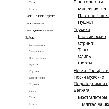
Бюстгальтеры
Слипы
Мягкая чашка
Шорты
Плотная Чашк
Носки, Гольфы и прочее
Пуш-ап
Носки мужские
Трусики
Подследники и прочее
Классические
Barbara
Стринги
Бюстгальтеры
Танго
Мягкая чашка
Слипы
Плотная Чашка
Шорты
Пуш-ап
Носки, Гольфы и
Трусики
Носки мужские
Классические
Подследники и п
Стринги
Barbara
Танго
Бюстгальтеры
Слипы
Мягкая чашк
Шорты