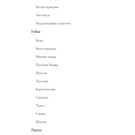
Носки мужские
Леггинсы
Подскледники и прочее
Felina
Боди
Бюстгальтеры
Мягкая чашка
Плотная Чашка
Пуш-ап
Трусики
Классические
Стринги
Танго
Слипы
Шорты
Playtex