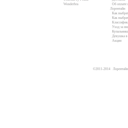
Wonderbra
Об оплате 
Лорентайн
Как выбра
Как выбра
Классифик
Уход за н
Купальники
Девушка в 
Акции
©2011-2014 Лорентайн