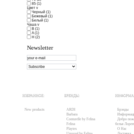
85
(1)
Цвет
v
Черный
(1)
Бежевый
(1)
Белый
(1)
Чаша
v
B
(1)
A
(1)
H
(2)
Newsletter
ИЗБРАННОЕ:
БРЕНДЫ:
ИНФОРМА
New products
ARDI
Брэнды
Barbara
Информац
Conturelle by Felina
Добро пожа
Felina
белья Лорен
Playtex
О Нас
Unusual by Felina
Доставка