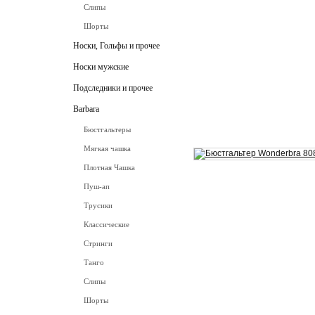
Слипы
Шорты
Носки, Гольфы и прочее
Носки мужские
Подследники и прочее
Barbara
Бюстгальтеры
Мягкая чашка
Плотная Чашка
Пуш-ап
Трусики
Классические
Стринги
Танго
Слипы
Шорты