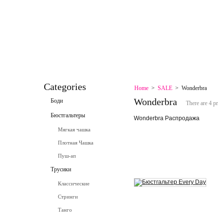
HOME
CONTACT
SPECIALS
SITEMAP
SITEMAP
CONTACT
Categories
Home
>
SALE
>
Wonderbra
Wonderbra
Боди
There are 4 p
Бюстгальтеры
Wonderbra Распродажа
Мягкая чашка
Плотная Чашка
Пуш-ап
Трусики
Классические
Стринги
Танго