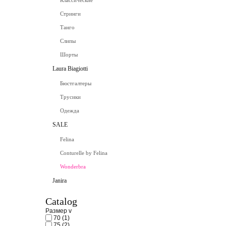
Классические
Стринги
Танго
Слипы
Шорты
Laura Biagiotti
Бюстгалтеры
Трусики
Одежда
SALE
Felina
Conturelle by Felina
Wonderbra
Janira
Catalog
Размер
v
70
(1)
75
(2)