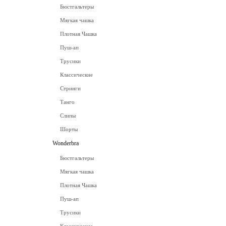
Бюстгальтеры
Мягкая чашка
Плотная Чашка
Пуш-ап
Трусики
Классические
Стринги
Танго
Слипы
Шорты
Wonderbra
Бюстгальтеры
Мягкая чашка
Плотная Чашка
Пуш-ап
Трусики