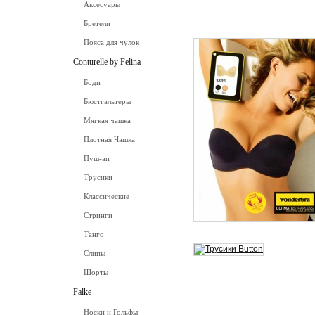
Аксесуары
Бретели
Пояса для чулок
Conturelle by Felina
Боди
Бюстгальтеры
Мягкая чашка
Плотная Чашка
Пуш-ап
Трусики
Классические
Стринги
Танго
Слипы
Шорты
Falke
Носки и Гольфы