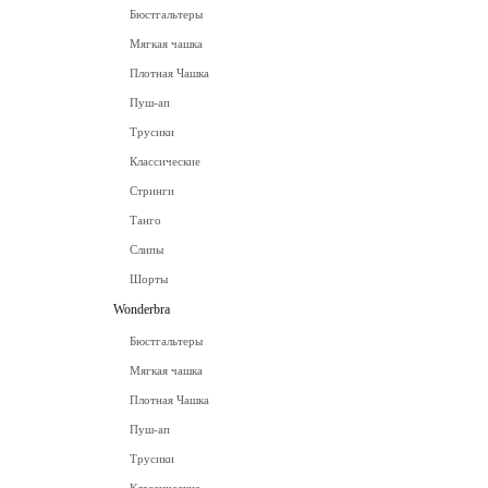
Бюстгальтеры
Мягкая чашка
Плотная Чашка
Пуш-ап
Трусики
Классические
Стринги
Танго
Слипы
Шорты
Wonderbra
Бюстгальтеры
Мягкая чашка
Плотная Чашка
Пуш-ап
Трусики