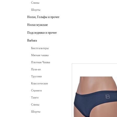
Слипы
Шорты
Носки, Гольфы и прочее
Носки мужские
Подследники и прочее
Barbara
Бюстгальтеры
Мягкая чашка
Плотная Чашка
Пуш-ап
Трусики
Классические
Стринги
Танго
Слипы
Шорты