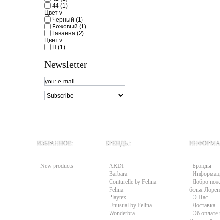
44
(1)
Цвет
v
Черный
(1)
Бежевый
(1)
Гаванна
(2)
Цвет
v
H
(1)
Newsletter
ИЗБРАННОЕ:
БРЕНДЫ:
ИНФОРМА
New products
ARDI
Брэнды
Barbara
Информац
Conturelle by Felina
Добро пожа
Felina
белья Лорен
Playtex
О Нас
Unusual by Felina
Доставка
Wonderbra
Об оплате 