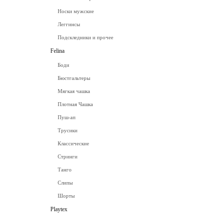
Носки мужские
Леггинсы
Подскледники и прочее
Felina
Боди
Бюстгальтеры
Мягкая чашка
Плотная Чашка
Пуш-ап
Трусики
Классические
Стринги
Танго
Слипы
Шорты
Playtex