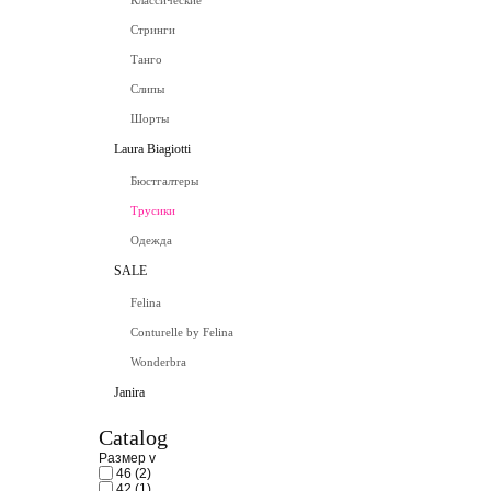
Классические
Стринги
Танго
Слипы
Шорты
Laura Biagiotti
Бюстгалтеры
Трусики
Одежда
SALE
Felina
Conturelle by Felina
Wonderbra
Janira
Catalog
Размер
v
46
(2)
42
(1)