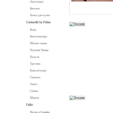
Аксесуары
Бретели
Пояса для чулок
Conturelle by Felina
Боди
Бюстгальтеры
Мягкая чашка
Плотная Чашка
Пуш-ап
Трусики
Классические
Стринги
Танго
Слипы
Шорты
Falke
Носки и Гольфы