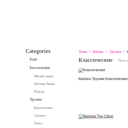
HOME
CONTACT
SPECIALS
SITEMAP
SITEMAP
CONTACT
Categories
Home
>
Barbara
>
Трусики
>
Классические
Боди
There a
Бюстгальтеры
Мягкая чашка
Barbara Трусики Классически
Плотная Чашка
Пуш-ап
Трусики
Классические
Стринги
Танго