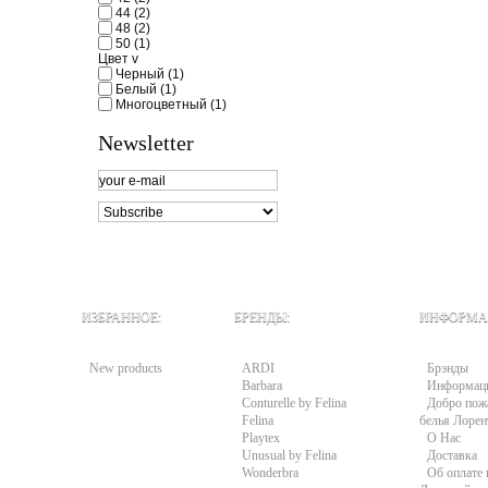
44
(2)
48
(2)
50
(1)
Цвет
v
Черный
(1)
Белый
(1)
Многоцветный
(1)
Newsletter
ИЗБРАННОЕ:
БРЕНДЫ:
ИНФОРМА
New products
ARDI
Брэнды
Barbara
Информац
Conturelle by Felina
Добро пожа
Felina
белья Лорен
Playtex
О Нас
Unusual by Felina
Доставка
Wonderbra
Об оплате 