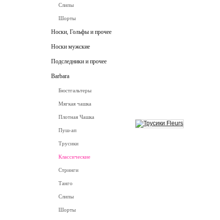
Слипы
Шорты
Носки, Гольфы и прочее
Носки мужские
Подследники и прочее
Barbara
Бюстгальтеры
Мягкая чашка
Плотная Чашка
Пуш-ап
Трусики
Классические
Стринги
Танго
Слипы
Шорты