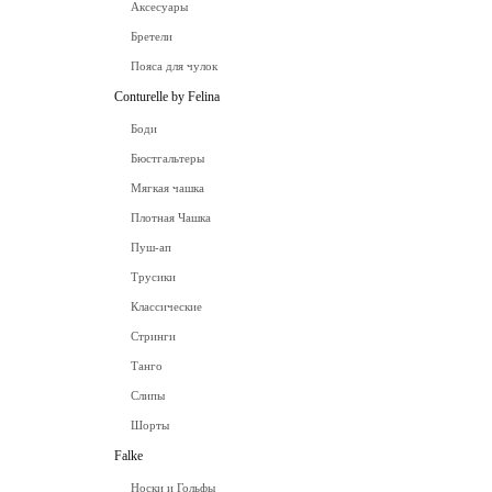
Аксесуары
Бретели
Пояса для чулок
Conturelle by Felina
Боди
Бюстгальтеры
Мягкая чашка
Плотная Чашка
Пуш-ап
Трусики
Классические
Стринги
Танго
Слипы
Шорты
Falke
Носки и Гольфы