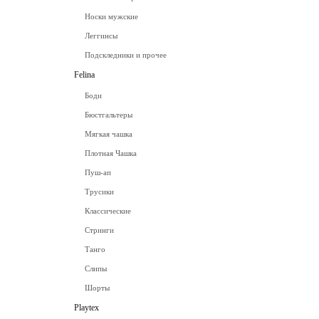
Носки мужские
Леггинсы
Подскледники и прочее
Felina
Боди
Бюстгальтеры
Мягкая чашка
Плотная Чашка
Пуш-ап
Трусики
Классические
Стринги
Танго
Слипы
Шорты
Playtex