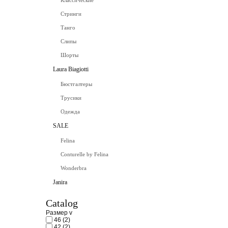
Классические
Стринги
Танго
Слипы
Шорты
Laura Biagiotti
Бюстгалтеры
Трусики
Одежда
SALE
Felina
Conturelle by Felina
Wonderbra
Janira
Catalog
Размер
v
46
(2)
42
(2)