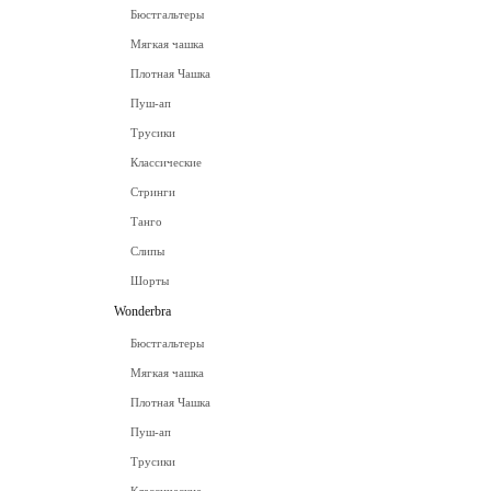
Бюстгальтеры
Мягкая чашка
Плотная Чашка
Пуш-ап
Трусики
Классические
Стринги
Танго
Слипы
Шорты
Wonderbra
Бюстгальтеры
Мягкая чашка
Плотная Чашка
Пуш-ап
Трусики