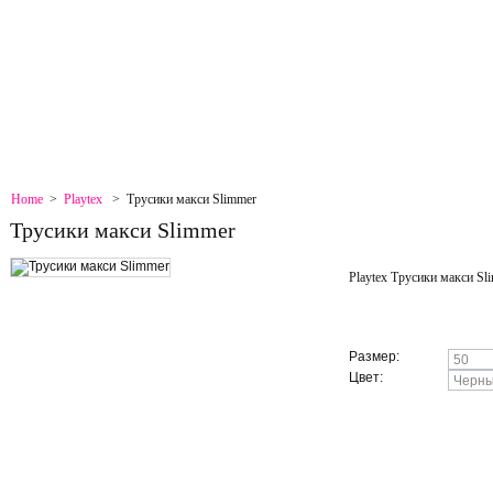
EMAP
BOOKMARK
CONTACT
Home
>
Playtex
>
Трусики макси Slimmer
Трусики макси Slimmer
Playtex Трусики макси Sli
More details
Размер:
Цвет: