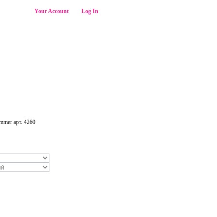
Welcome,
Your Account
Log In
SEARCH
mmer арт. 4260