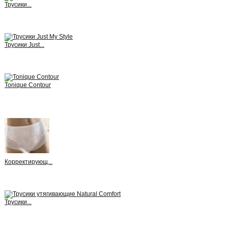
Трусики...
View
Трусики Just...
View
Tonique Contour
View
Корректирующ...
View
Трусики...
View