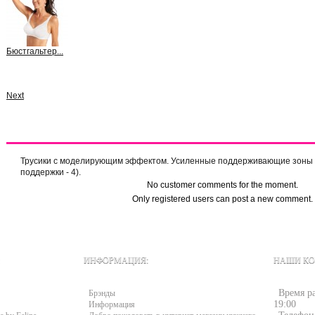
Бюстгальтер...
View
Next
More info
Comments (0)
Трусики с моделирующим эффектом. Усиленные поддерживающие зоны ж
поддержки - 4).
No customer comments for the moment.
Only registered users can post a new comment.
ИНФОРМАЦИЯ:
НАШИ КО
Время ра
Брэнды
19:00
Информация