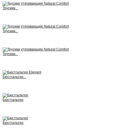
Трусики...
View
Трусики...
View
Трусики...
View
Бюстгальтер...
View
Бюстгальтер
View
Бюстгальтер