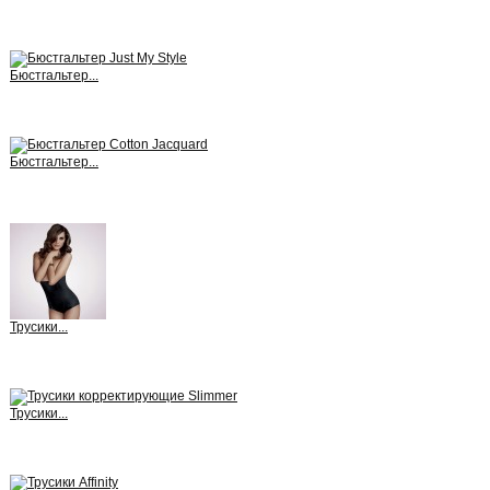
View
Бюстгальтер...
View
Бюстгальтер...
View
Трусики...
View
Трусики...
View