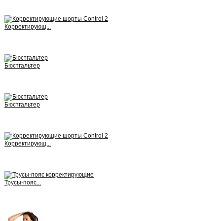
View
Корректирующ...
View
Бюстгальтер
View
Бюстгальтер
View
Корректирующ...
View
Трусы-пояс...
View