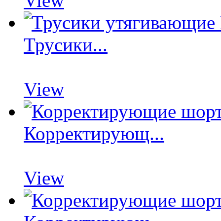
View
Трусики...
View
Корректирующ...
View