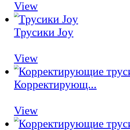
View
Трусики Joy
View
Корректирующ...
View