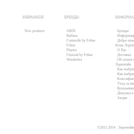
ИЗБРАННОЕ:
БРЕНДЫ:
ИНФОРМА
New products
ARDI
Брэнды
Barbara
Информац
Conturelle by Felina
Добро пожа
Felina
белья Лорен
Playtex
О Нас
Unusual by Felina
Доставка
Wonderbra
Об оплате 
Лорентайн
Как выбра
Как выбра
Классифик
Уход за н
Купальники
Девушка в 
Акции
©2011-2014 Лорентайн