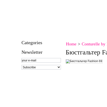
HOME
CONTACT
SPECIALS
SITEMAP
SITEMAP
BOOKMARK
CONTACT
Categories
Home
>
Conturelle by
Бюстгальтер F
Newsletter