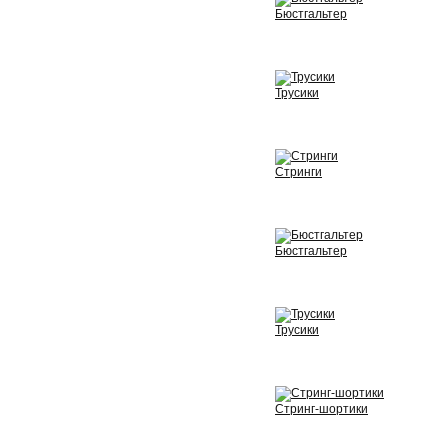
Бюстгальтер
View
Трусики
View
Стринги
View
Бюстгальтер
View
Трусики
View
Стринг-шортики
View