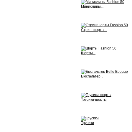
Минислипы...
View
Стрингшорты...
View
Шорты...
View
Бюсгальтер...
View
Трусики-шорты
View
Трусики