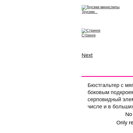
Трусики...
View
Стринги
View
Next
More info
Comm
Бюстгальтер с мя
боковым подкрое
серповидный элем
числе и в больши
No
Only r