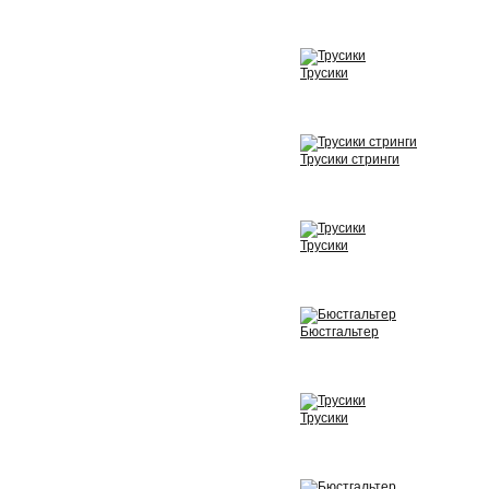
View
Трусики
View
Трусики стринги
View
Трусики
View
Бюстгальтер
View
Трусики
View