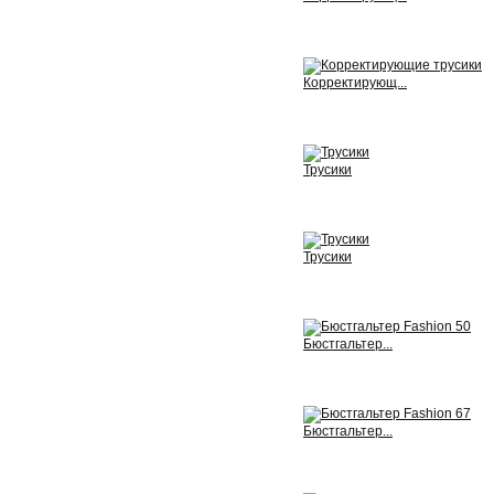
View
Корректирующ...
View
Трусики
View
Трусики
View
Бюстгальтер...
View
Бюстгальтер...
View