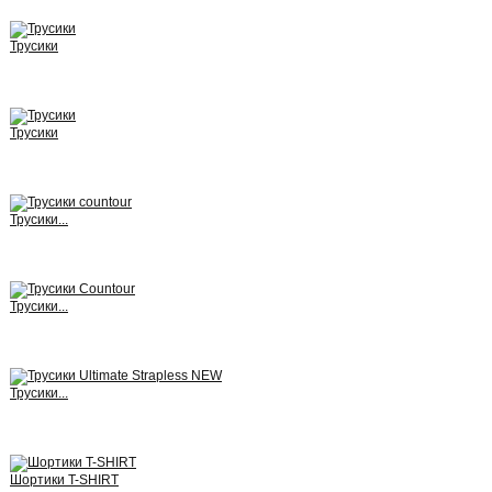
Трусики
View
Трусики
View
Трусики...
View
Трусики...
View
Трусики...
View
Шортики T-SHIRT