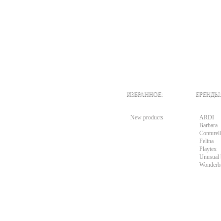
ИЗБРАННОЕ:
БРЕНДЫ:
New products
ARDI
Barbara
Conturell
Felina
Playtex
Unusual 
Wonderb