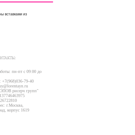
ны вставками из
НТАКТЫ:
боты: пн-пт с 09:00 до
: +7(968)036-79-40
uy@lorentayn.ru
ОПОВ рисерч групп"
137746463975
26722810
с: г.Москва,
рад, корпус 1619