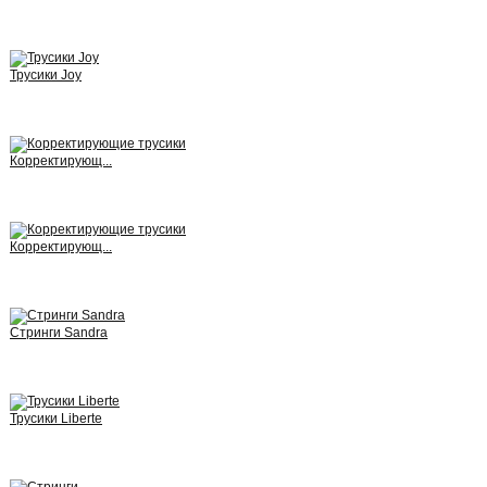
View
Трусики Joy
View
Корректирующ...
View
Корректирующ...
View
Стринги Sandra
View
Трусики Liberte
View