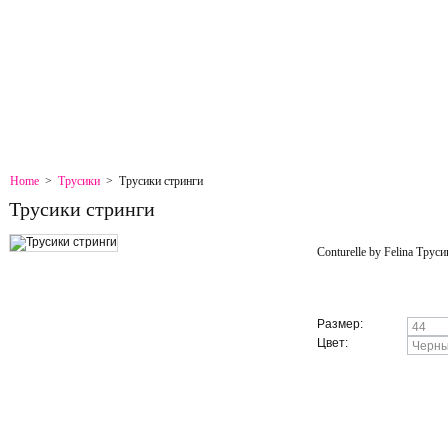
EMAP
BOOKMARK
CONTACT
Home
>
Трусики
>
Трусики стринги
Трусики стринги
Conturelle by Felina Трус
More details
Размер:
Цвет: