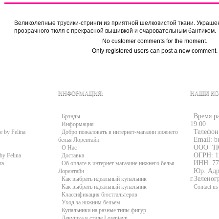
Великолепные трусики-стринги из приятной шелковистой ткани. Украше
прозрачного тюля с прекрасной вышивкой и очаровательным бантиком.
No customer comments for the moment.
Only registered users can post a new comment.
ИНФОРМАЦИЯ:
НАШИ КО
Время ра
Брэнды
19:00
Информация
Телефон
e by Felina
Добро пожаловать в интернет-магазин нижнего
Email: b
белья Лорентайн
ООО "П
О Нас
ОГРН: 1
by Felina
Доставка
ИНН: 77
ra
Об оплате в интернет магазине нижнего белья
Юр. Адре
Лорентайн
г.Зеленог
Как выбрать идеальный купальник
Как выбрать идеальный купальник
Contact us
Классификация бюстгальтеров
Уход за нижним бельем
Купальники на разные типы фигур
Девушка в стиле Lorentayn