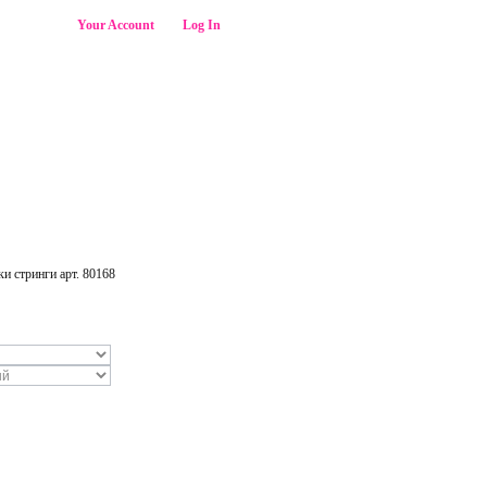
Welcome,
Your Account
Log In
SEARCH
ики стринги арт. 80168