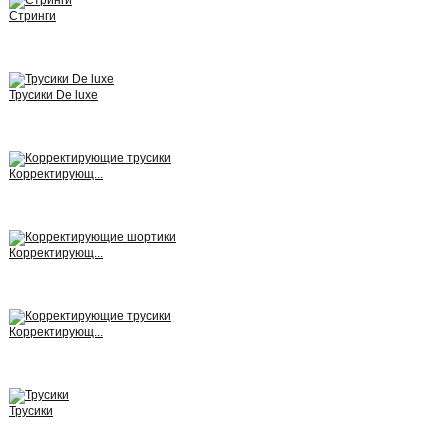
Стринги
View
Трусики De luxe
View
Корректирующ...
View
Корректирующ...
View
Корректирующ...
View
Трусики
View