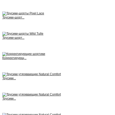
View
Трусики-шорт...
View
Трусики-шорт...
View
Корректирующ...
View
Трусики...
View
Трусики...
View