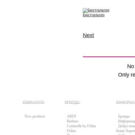
View
Бюстгальтер
View
Next
Comments (0)
No
Only r
ИЗБРАННОЕ:
БРЕНДЫ:
ИНФОРМА
New products
ARDI
Брэнды
Barbara
Информац
Conturelle by Felina
Добро пожа
Felina
белья Лорен