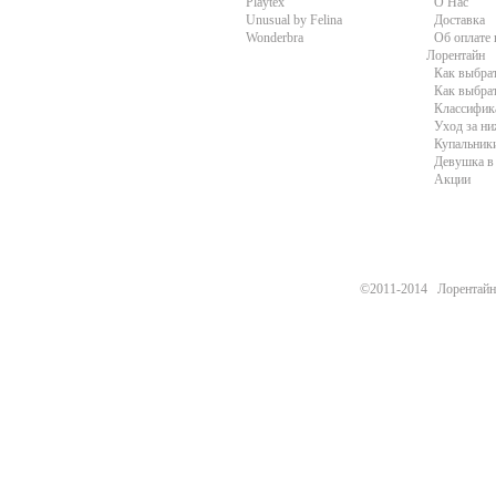
Playtex
О Нас
Unusual by Felina
Доставка
Wonderbra
Об оплате 
Лорентайн
Как выбра
Как выбра
Классифик
Уход за н
Купальники
Девушка в 
Акции
©2011-2014 Лорентайн