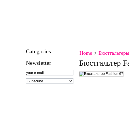
HOME
CONTACT
SPECIALS
SITEMAP
SITEMAP
BOOKMARK
CONTACT
Categories
Home
>
Бюстгальтер
Бюстгальтер F
Newsletter