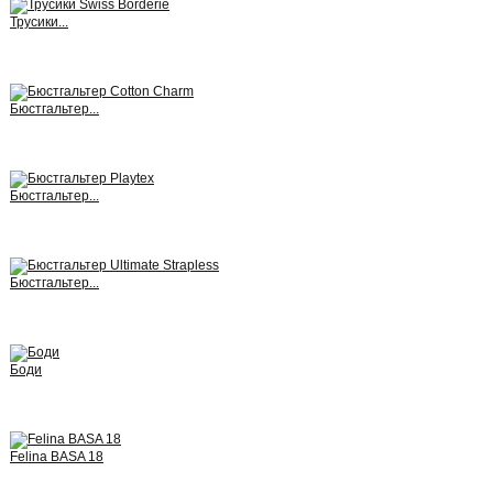
Трусики...
View
Бюстгальтер...
View
Бюстгальтер...
View
Бюстгальтер...
View
Боди
View
Felina BASA 18
View