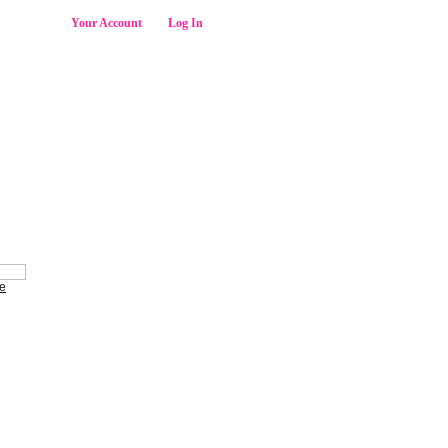
Welcome,
Your Account
Log In
SEARCH
le