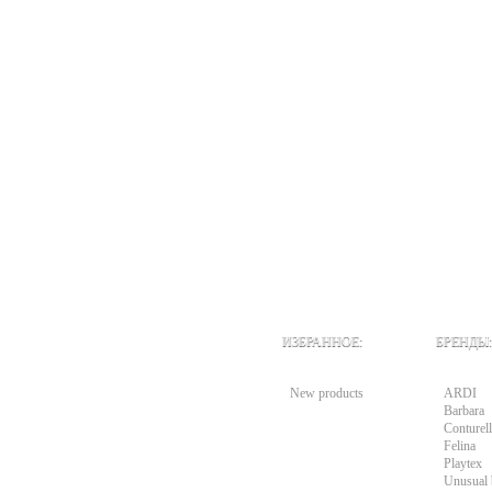
ИЗБРАННОЕ:
БРЕНДЫ:
New products
ARDI
Barbara
Conturell
Felina
Playtex
Unusual 