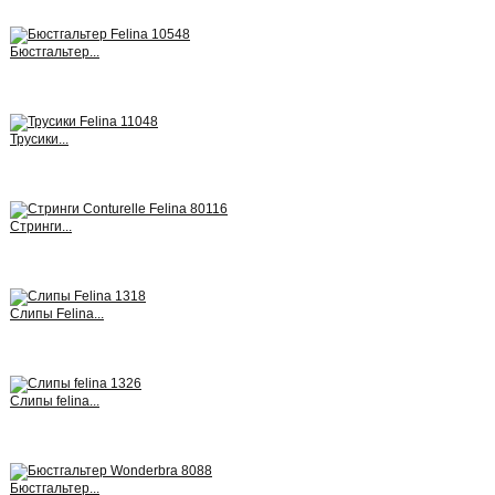
Бюстгальтер...
View
Трусики...
View
Стринги...
View
Слипы Felina...
View
Слипы felina...
View
Бюстгальтер...