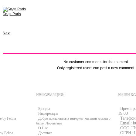
Боди Paris
View
Next
Comments (0)
No customer comments for the moment.
Only registered users can post a new comment.
ИНФОРМАЦИЯ:
НАШИ КО
Время ра
Брэнды
19:00
Информация
Телефон
e by Felina
Добро пожаловать в интернет-магазин нижнего
Email: b
белья Лорентайн
ООО "П
О Нас
ОГРН: 1
by Felina
Доставка