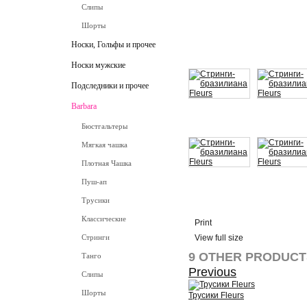
Слипы
Шорты
Носки, Гольфы и прочее
Носки мужские
Подследники и прочее
Barbara
Бюстгальтеры
Мягкая чашка
Плотная Чашка
Пуш-ап
Трусики
Классические
Print
Стринги
View full size
9 OTHER PRODUCT
Танго
Previous
Слипы
Шорты
Трусики Fleurs