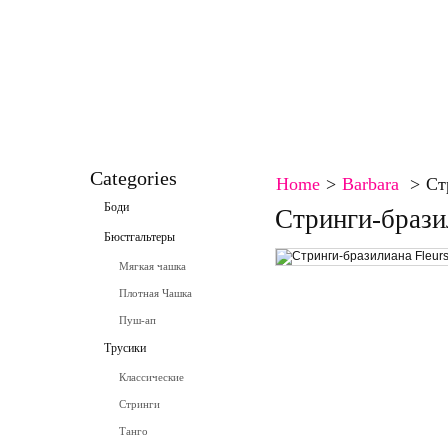
HOME
CONTACT
SPECIALS
SITEMAP
SITEMAP
BOOKMARK
CONTACT
Categories
Home
>
Barbara
>
Ст
Боди
Стринги-брази
Бюстгальтеры
Мягкая чашка
Плотная Чашка
Пуш-ап
Трусики
Классические
Стринги
Танго