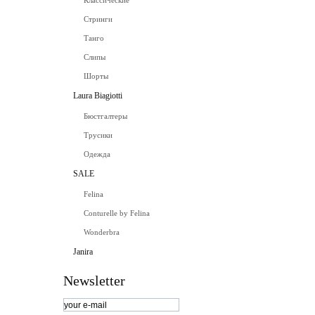
Классические
Стринги
Танго
Слипы
Шорты
Laura Biagiotti
Бюстгалтеры
Трусики
Одежда
SALE
Felina
Conturelle by Felina
Wonderbra
Janira
Newsletter