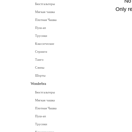
No
Бюстгальтеры
Only r
Мягкая чашка
Плотная Чашка
Пуш-ап
Трусики
Классические
Стринги
Танго
Слипы
Шорты
Wonderbra
Бюстгальтеры
Мягкая чашка
Плотная Чашка
Пуш-ап
Трусики