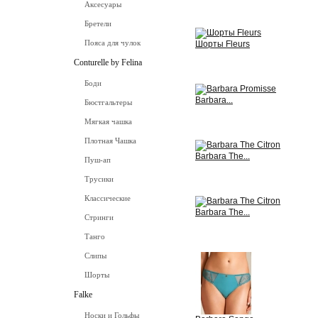
Аксесуары
View
Бретели
Пояса для чулок
Шорты Fleurs
Conturelle by Felina
View
Боди
Barbara...
Бюстгальтеры
Мягкая чашка
View
Плотная Чашка
Barbara The...
Пуш-ап
View
Трусики
Классические
Barbara The...
Стринги
View
Танго
Слипы
Шорты
Falke
Носки и Гольфы