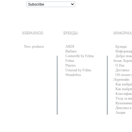
ИЗБРАННОЕ:
БРЕНДЫ:
ИНФОРМА
New products
ARDI
Брэнды
Barbara
Информац
Conturelle by Felina
Добро пожа
Felina
белья Лорен
Playtex
О Нас
Unusual by Felina
Доставка
Wonderbra
Об оплате 
Лорентайн
Как выбра
Как выбра
Классифик
Уход за н
Купальники
Девушка в 
Акции