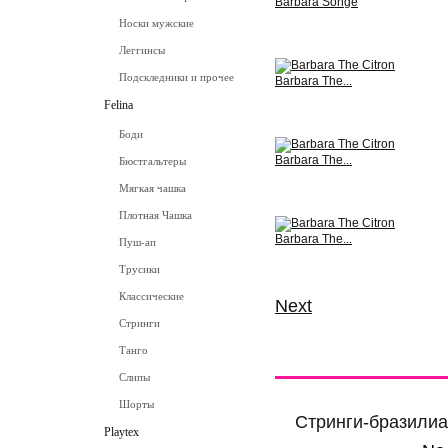
Barbara Songe
Носки мужские
View
Леггинсы
Подскледники и прочее
Barbara The...
Felina
View
Боди
Barbara The...
Бюстгальтеры
Мягкая чашка
View
Плотная Чашка
Barbara The...
Пуш-ап
Трусики
View
Классические
Next
Стринги
Танго
More info
Comm
Слипы
Шорты
Стринги-бразилиа
Playtex