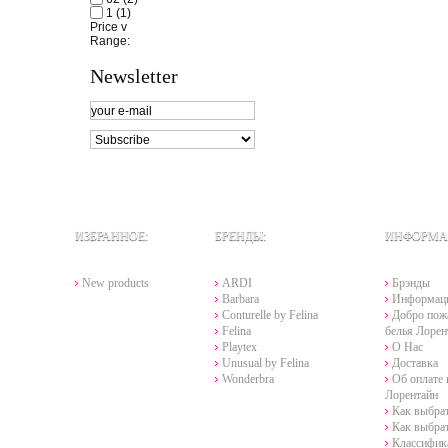
1
(1)
Price
v
Range:
Newsletter
ИЗБРАННОЕ:
БРЕНДЫ:
ИНФОРМА
New products
ARDI
Брэнды
Barbara
Информац
Conturelle by Felina
Добро пожа
Felina
белья Лорен
Playtex
О Нас
Unusual by Felina
Доставка
Wonderbra
Об оплате 
Лорентайн
Как выбра
Как выбра
Классифик