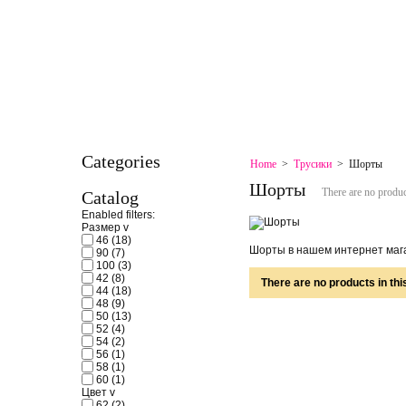
HOME
CONTACT
SPECIALS
SITEMAP
SITEMAP
BOOKMARK
CONTACT
Categories
Home
>
Трусики
>
Шорты
Шорты
There are no produc
Catalog
Enabled filters:
Размер
v
46
(18)
Шорты в нашем интернет маг
90
(7)
100
(3)
42
(8)
There are no products in thi
44
(18)
48
(9)
50
(13)
52
(4)
54
(2)
56
(1)
58
(1)
60
(1)
Цвет
v
62
(2)