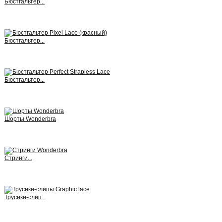
Бюстгальтер...
Просмотреть
Бюстгальтер...
Просмотреть
Бюстгальтер...
Просмотреть
Шорты Wonderbra
Просмотреть
Стринги...
Просмотреть
Трусики-слип...
Просмотреть