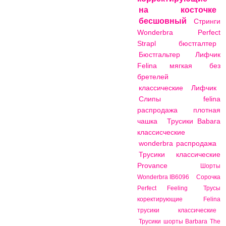
на косточке
бесшовный
Стринги
Wonderbra Perfect
Strapl
бюстгалтер
Бюстгальтер Лифчик
Felina мягкая
без
бретелей
классические
Лифчик
Слипы felina
распродажа
плотная
чашка
Трусики Babara
классисческие
wonderbra распродажа
Трусики классические
Provance
Шорты
Wonderbra IB6096
Сорочка
Perfect Feeling
Трусы
коректирующие
Felina
трусики классические
Трусики шорты Barbara The