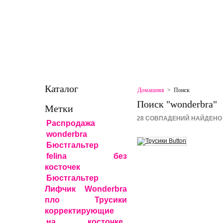
ГЛАВНАЯ
КОНТАКТЫ
СКИДКИ
КАРТА САЙТА
КАРТА САЙТА
СВЯЗАТЬСЯ 
Каталог
Домашняя
>
Поиск
Поиск "wonderbra"
Метки
28 СОВПАДЕНИЙ НАЙДЕНО
Распродажа
wonderbra
Бюстгальтер
felina
без
косточек
Бюстгальтер
Лифчик Wonderbra
пло
Трусики
корректирующие
на косточке