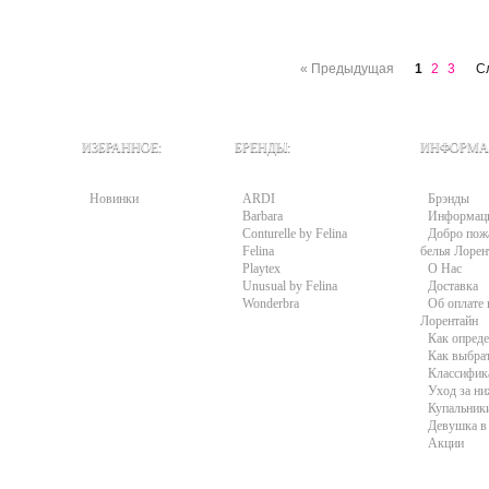
« Предыдущая
1
2
3
С
ИЗБРАННОЕ:
БРЕНДЫ:
ИНФОРМА
Новинки
ARDI
Брэнды
Barbara
Информац
Conturelle by Felina
Добро пожа
Felina
белья Лорен
Playtex
О Нас
Unusual by Felina
Доставка
Wonderbra
Об оплате 
Лорентайн
Как опреде
Как выбра
Классифик
Уход за н
Купальники
Девушка в 
Акции