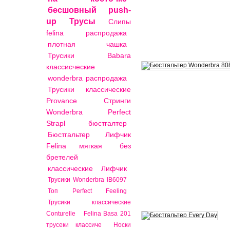
бесшовный
push-
up
Трусы
Слипы
felina распродажа
плотная чашка
Трусики Babara
классисческие
wonderbra распродажа
Трусики классические
Provance
Стринги
Wonderbra Perfect
Strapl
бюстгалтер
Бюстгальтер Лифчик
Felina мягкая
без
бретелей
классические
Лифчик
Трусики Wonderbra IB6097
Топ Perfect Feeling
Трусики классические
Conturelle
Felina Basa 201
трусеки классиче
Носки