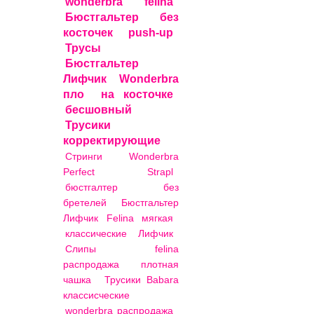
wonderbra
felina
Бюстгальтер
без
косточек
push-up
Трусы
Бюстгальтер
Лифчик Wonderbra
пло
на косточке
бесшовный
Трусики
корректирующие
Стринги Wonderbra
Perfect Strapl
бюстгалтер
без
бретелей
Бюстгальтер
Лифчик Felina мягкая
классические
Лифчик
Слипы felina
распродажа
плотная
чашка
Трусики Babara
классисческие
wonderbra распродажа