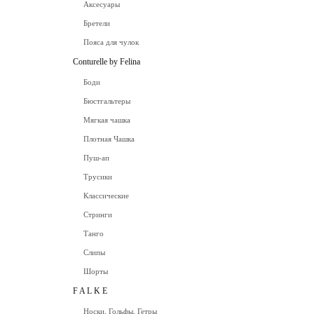
Аксесуары
Бретели
Пояса для чулок
Conturelle by Felina
Боди
Бюстгальтеры
Мягкая чашка
Плотная Чашка
Пуш-ап
Трусики
Классические
Стринги
Танго
Слипы
Шорты
F A L K E
Носки, Гольфы, Гетры