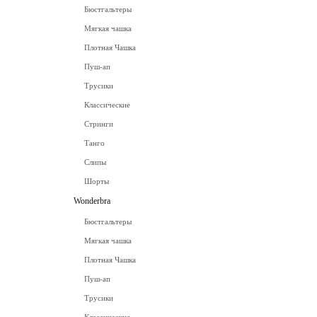
Бюстгальтеры
Мягкая чашка
Плотная Чашка
Пуш-ап
Трусики
Классические
Стринги
Танго
Слипы
Шорты
Wonderbra
Бюстгальтеры
Мягкая чашка
Плотная Чашка
Пуш-ап
Трусики