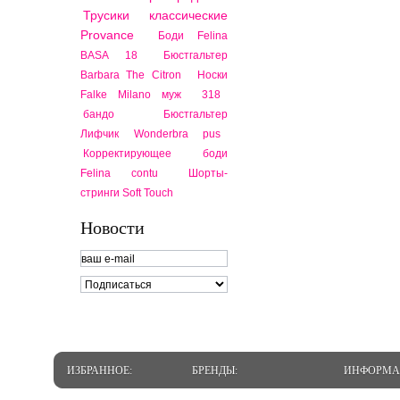
Трусики классические
Provance
Боди Felina
BASA 18
Бюстгальтер
Barbara The Citron
Носки
Falke Milano муж
318
бандо
Бюстгальтер
Лифчик Wonderbra pus
Корректирующее боди
Felina contu
Шорты-
стринги Soft Touch
Новости
ИЗБРАННОЕ:
БРЕНДЫ:
ИНФОРМА