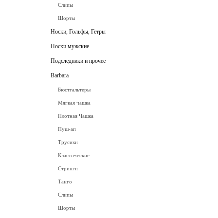
Слипы
Шорты
Носки, Гольфы, Гетры
Носки мужские
Подследники и прочее
Barbara
Бюстгальтеры
Мягкая чашка
Плотная Чашка
Пуш-ап
Трусики
Классические
Стринги
Танго
Слипы
Шорты