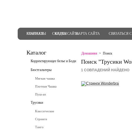
ГЛАВНАЯ
КОНТАКТЫ
СКИДКИ
КАРТА САЙТА
КАРТА САЙТА
СВЯЗАТЬСЯ 
Каталог
Домашняя
>
Поиск
Поиск "Трусики Won
Корректирующее белье и Боди
Бюстгальтеры
1 СОВПАДЕНИЙ НАЙДЕНО
Мягкая чашка
Плотная Чашка
Пуш-ап
Трусики
Классические
Стринги
Танго