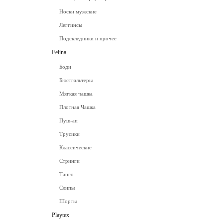
Носки мужские
Леггинсы
Подскледники и прочее
Felina
Боди
Бюстгальтеры
Мягкая чашка
Плотная Чашка
Пуш-ап
Трусики
Классические
Стринги
Танго
Слипы
Шорты
Playtex