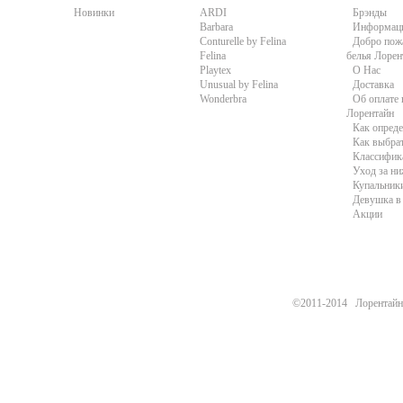
Новинки
ARDI
Брэнды
Barbara
Информац
Conturelle by Felina
Добро пожа
Felina
белья Лорен
Playtex
О Нас
Unusual by Felina
Доставка
Wonderbra
Об оплате 
Лорентайн
Как опреде
Как выбра
Классифик
Уход за н
Купальники
Девушка в 
Акции
©2011-2014 Лорентайн