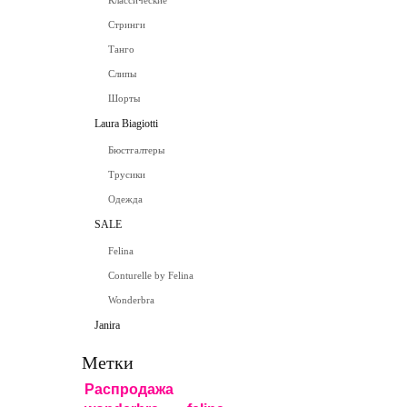
Классические
Стринги
Танго
Слипы
Шорты
Laura Biagiotti
Бюстгалтеры
Трусики
Одежда
SALE
Felina
Conturelle by Felina
Wonderbra
Janira
Метки
Распродажа