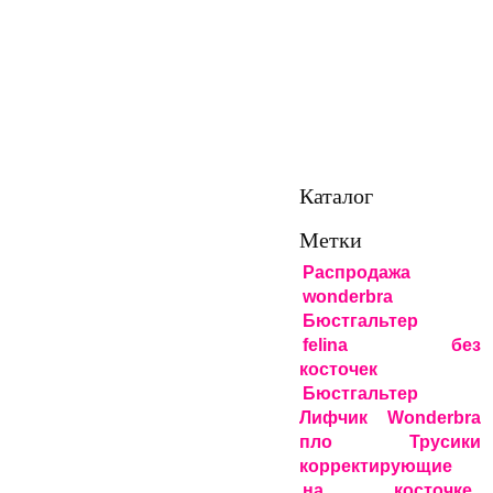
ГЛАВНАЯ
КОНТАКТЫ
СКИДКИ
КАРТА САЙТ
К
Каталог
Метки
Распродажа
wonderbra
Бюстгальтер
felina
без
косточек
Бюстгальтер
Лифчик Wonderbra
пло
Трусики
корректирующие
на косточке