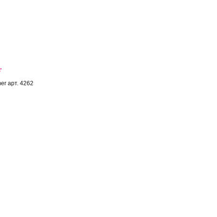
r
er арт. 4262