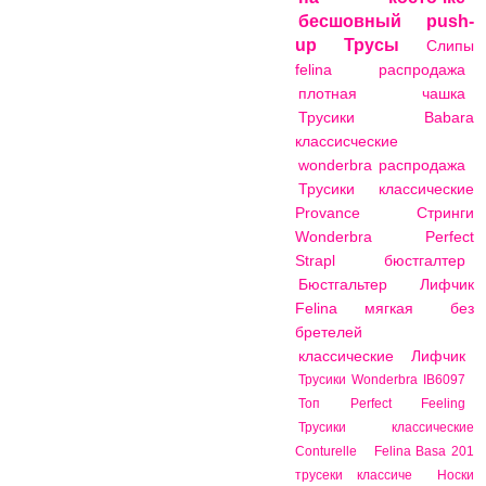
бесшовный
push-
up
Трусы
Слипы
felina распродажа
плотная чашка
Трусики Babara
классисческие
wonderbra распродажа
Трусики классические
Provance
Стринги
Wonderbra Perfect
Strapl
бюстгалтер
Бюстгальтер Лифчик
Felina мягкая
без
бретелей
классические
Лифчик
Трусики Wonderbra IB6097
Топ Perfect Feeling
Трусики классические
Conturelle
Felina Basa 201
трусеки классиче
Носки