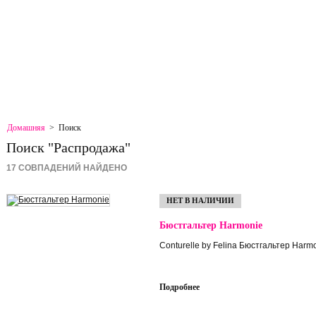
Добро пожаловать
А
АРТА САЙТА
СВЯЗАТЬСЯ С НАМИ
Домашняя
>
Поиск
Поиск "Распродажа"
17 СОВПАДЕНИЙ НАЙДЕНО
НЕТ В НАЛИЧИИ
Бюстгальтер Harmonie
Conturelle by Felina Бюстгальтер Harm
Подробнее