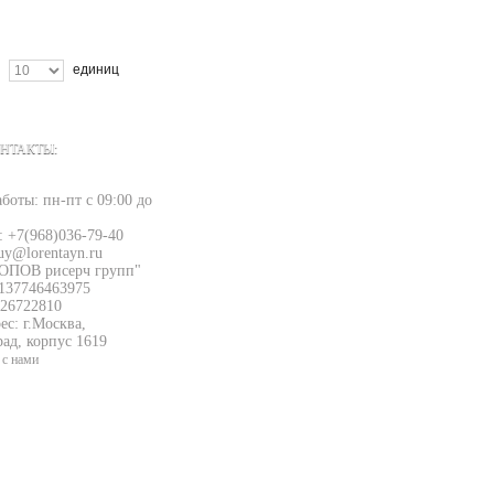
единиц
Ok
НТАКТЫ:
боты: пн-пт с 09:00 до
: +7(968)036-79-40
uy@lorentayn.ru
ОПОВ рисерч групп"
137746463975
26722810
с: г.Москва,
рад, корпус 1619
 с нами