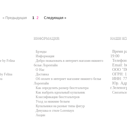
« Предыдущая
1
2
Следующая »
ИНФОРМАЦИЯ:
НАШИ КО
Время ра
Брэнды
19:00
Информация
Телефон
e by Felina
Добро пожаловать в интернет-магазин нижнего
Email: b
белья Лорентайн
ООО "П
О Нас
ОГРН: 1
by Felina
Доставка
ИНН: 77
ra
Об оплате в интернет магазине нижнего белья
Юр. Адре
Лорентайн
г.Зеленог
Как определить размер бюстгальтера
Как выбрать идеальный купальник
Связаться
Классификация бюстгальтеров
Уход за нижним бельем
Купальники на разные типы фигур
Девушка в стиле Lorentayn
Акции