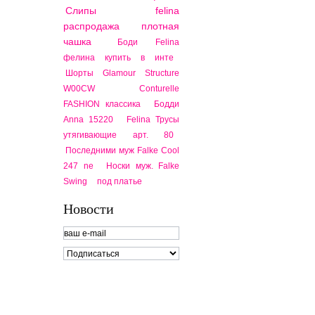
Слипы felina
распродажа
плотная
чашка
Боди Felina
фелина купить в инте
Шорты Glamour Structure
W00CW
Conturelle
FASHION классика
Бодди
Anna 15220
Felina Трусы
утягивающие арт. 80
Последними муж Falke Cool
247 ne
Носки муж. Falke
Swing
под платье
Новости