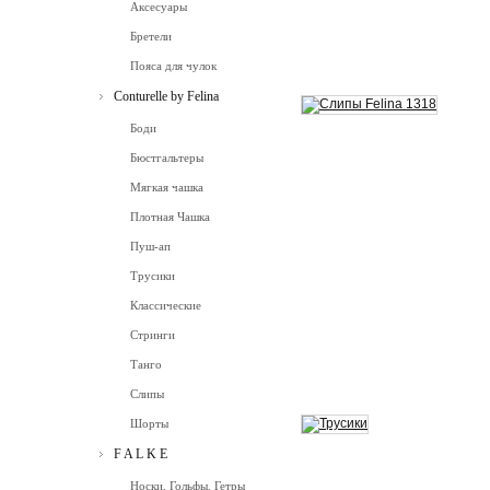
Аксесуары
Бретели
Пояса для чулок
Conturelle by Felina
Боди
Бюстгальтеры
Мягкая чашка
Плотная Чашка
Пуш-ап
Трусики
Классические
Стринги
Танго
Слипы
Шорты
F A L K E
Носки, Гольфы, Гетры