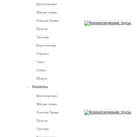
Бюстгальтеры
Мягкая чашка
Плотная Чашка
Пуш-ап
Трусики
Классические
Стринги
Танго
Слипы
Шорты
Wonderbra
Бюстгальтеры
Мягкая чашка
Плотная Чашка
Пуш-ап
Трусики