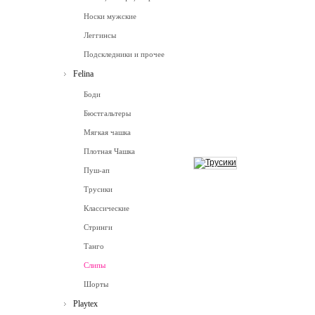
Носки мужские
Леггинсы
Подскледники и прочее
Felina
Боди
Бюстгальтеры
Мягкая чашка
Плотная Чашка
Пуш-ап
Трусики
Классические
Стринги
Танго
Слипы
Шорты
Playtex