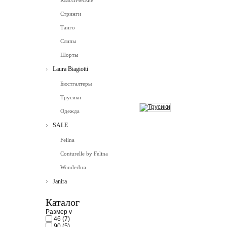
Классические
Стринги
Танго
Слипы
Шорты
Laura Biagiotti
Бюстгалтеры
Трусики
Одежда
SALE
Felina
Conturelle by Felina
Wonderbra
Janira
Каталог
Размер
v
46
(7)
90
(5)