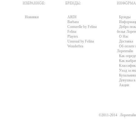
ИЗБРАННОЕ:
БРЕНДЫ:
ИНФОРМА
Новинки
ARDI
Брэнды
Barbara
Информац
Conturelle by Felina
Добро пожа
Felina
белья Лорен
Playtex
О Нас
Unusual by Felina
Доставка
Wonderbra
Об оплате 
Лорентайн
Как опреде
Как выбра
Классифик
Уход за н
Купальники
Девушка в 
Акции
©2011-2014 Лорентайн