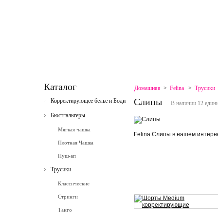
ГЛАВНАЯ
КОНТАКТЫ
СКИДКИ
КАРТА САЙТА
КАРТА САЙТА
СВЯЗАТЬСЯ 
Каталог
Домашняя
>
Felina
>
Трусики
Слипы
Корректирующее белье и Боди
В наличии 12 един
Бюстгальтеры
Мягкая чашка
Felina Слипы в нашем интерн
Плотная Чашка
Пуш-ап
Трусики
Классические
Стринги
Танго