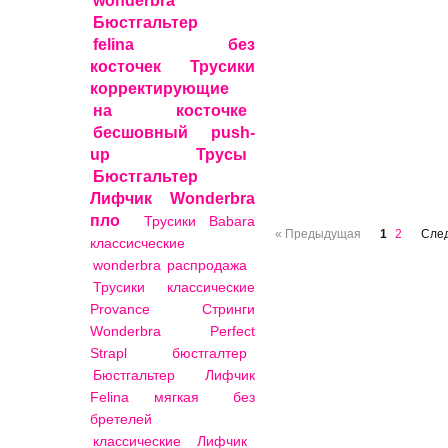
wonderbra
Бюстгальтер
felina
без
косточек
Трусики
корректирующие
на косточке
бесшовный
push-
up
Трусы
Бюстгальтер
Лифчик Wonderbra
пло
Трусики Babara
« Предыдущая
1
2
Сле
классисческие
wonderbra распродажа
Трусики классические
Provance
Стринги
Wonderbra Perfect
Strapl
бюстгалтер
Бюстгальтер Лифчик
Felina мягкая
без
бретелей
классические
Лифчик