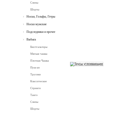
Слипы
Шорты
Носки, Гольфы, Гетры
Носки мужские
Подследники и прочее
Barbara
Бюстгальтеры
Мягкая чашка
Плотная Чашка
Пуш-ап
Трусики
Классические
Стринги
Танго
Слипы
Шорты