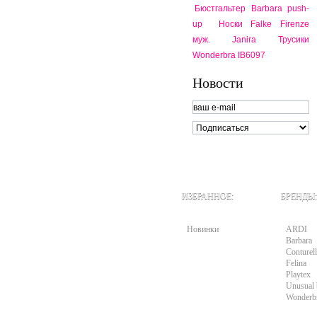
Бюстгальтер Barbara push-
up
Носки Falke Firenze
муж.
Janira
Трусики
Wonderbra IB6097
Новости
ИЗБРАННОЕ:
БРЕНДЫ:
Новинки
ARDI
Barbara
Conturell
Felina
Playtex
Unusual 
Wonderb