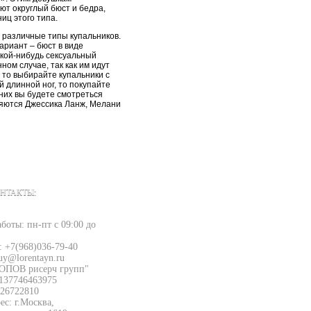
ют округлый бюст и бедра,
иц этого типа.
 различные типы купальников.
ариант – бюст в виде
акой-нибудь сексуальный
ом случае, так как им идут
, то выбирайте купальники с
 длинной ног, то покупайте
 них вы будете смотреться
яются Джессика Ланж, Мелани
НТАКТЫ:
боты: пн-пт с 09:00 до
: +7(968)036-79-40
uy@lorentayn.ru
ОПОВ рисерч групп"
137746463975
26722810
с: г.Москва,