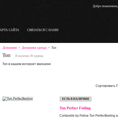
Добро пожаловать
А
АРТА САЙТА
СВЯЗАТЬСЯ С НАМИ
Домашняя
>
Домашняя одежда
>
Топ
Топ
В наличии 30 единиц.
Топ в нашем интернет магазине
Сортировать 
ЕСТЬ В НАЛИЧИИ
Топ Perfect Feeling
Conturelle by Felina Топ Perfectfeeling