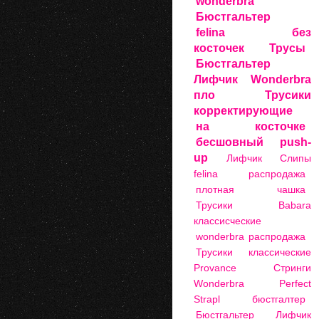
wonderbra
Бюстгальтер
felina
без
косточек
Трусы
Бюстгальтер
Лифчик Wonderbra
пло
Трусики
корректирующие
на косточке
бесшовный
push-
up
Лифчик
Слипы
felina распродажа
плотная чашка
Трусики Babara
классисческие
wonderbra распродажа
Трусики классические
Provance
Стринги
Wonderbra Perfect
Strapl
бюстгалтер
Бюстгальтер Лифчик