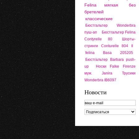
Felina мягкая
без
бретелей
классические
Бюстгальтер Wonderbra
пуш-ап
Бюстгальтер Felina
Contyrelle 80
Шорты-
стринги Conturelle 804 Il
felina Basa 205205
Бюстгальтер Barbara push-
up
Носки Falke Firenze
муж.
Janira
Трусики
Wonderbra IB6097
Новости