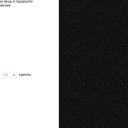
я вещь в гардеробе
ийские.
единиц
Ok