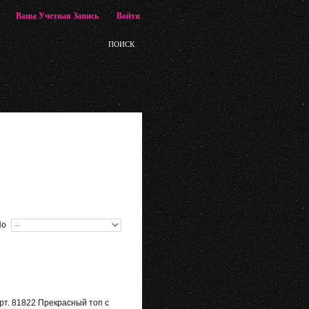
,
Ваша Учетная Запись
Войти
ПОИСК
По
 арт. 81822 Прекрасный топ с