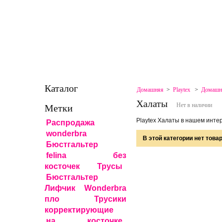
ГЛАВНАЯ
КОНТАКТЫ
СКИДКИ
КАРТА САЙТА
КАРТА САЙТА
В ЗАКЛАДКИ
СВЯЗАТЬСЯ 
Каталог
Домашняя
>
Playtex
>
Домашн
Халаты
Нет в наличии
Метки
Playtex Халаты в нашем инте
Распродажа
wonderbra
В этой категории нет товар
Бюстгальтер
felina
без
косточек
Трусы
Бюстгальтер
Лифчик Wonderbra
пло
Трусики
корректирующие
на косточке