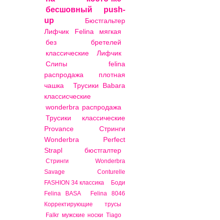
бесшовный
push-
up
Бюстгальтер
Лифчик Felina мягкая
без бретелей
классические
Лифчик
Слипы felina
распродажа
плотная
чашка
Трусики Babara
классисческие
wonderbra распродажа
Трусики классические
Provance
Стринги
Wonderbra Perfect
Strapl
бюстгалтер
Стринги Wonderbra
Savage
Conturelle
FASHION 34 классика
Боди
Felina BASA
Felina 8046
Корректирующие трусы
Falkr мужские носки Tiago