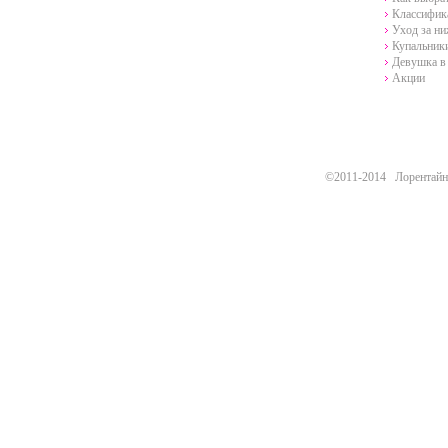
Классифик
Уход за н
Купальники
Девушка в 
Акции
©2011-2014 Лорентайн