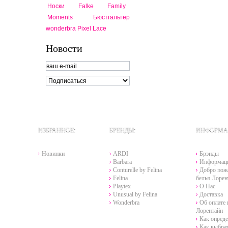
Носки Falke Family
Moments
Бюстгальтер
wonderbra Pixel Lace
Новости
ИЗБРАННОЕ:
БРЕНДЫ:
ИНФОРМА
Новинки
ARDI
Брэнды
Barbara
Информац
Conturelle by Felina
Добро пожа
Felina
белья Лорен
Playtex
О Нас
Unusual by Felina
Доставка
Wonderbra
Об оплате 
Лорентайн
Как опреде
Как выбра