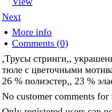
View
Next
More info
Comments (0)
,Трусы стринги,, украше
тюле с цветочными мотива
26 % полиэстер,, 23 % эла
No customer comments for 
Only registered users can 