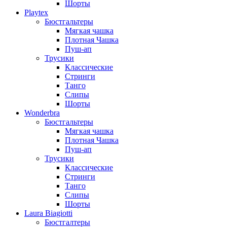
Шорты
Playtex
Бюстгальтеры
Мягкая чашка
Плотная Чашка
Пуш-ап
Трусики
Классические
Стринги
Танго
Слипы
Шорты
Wonderbra
Бюстгальтеры
Мягкая чашка
Плотная Чашка
Пуш-ап
Трусики
Классические
Стринги
Танго
Слипы
Шорты
Laura Biagiotti
Бюстгалтеры