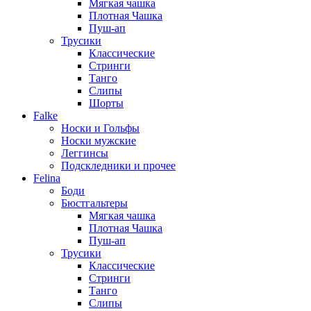
Мягкая чашка
Плотная Чашка
Пуш-ап
Трусики
Классические
Стринги
Танго
Слипы
Шорты
Falke
Носки и Гольфы
Носки мужские
Леггинсы
Подскледники и прочее
Felina
Боди
Бюстгальтеры
Мягкая чашка
Плотная Чашка
Пуш-ап
Трусики
Классические
Стринги
Танго
Слипы