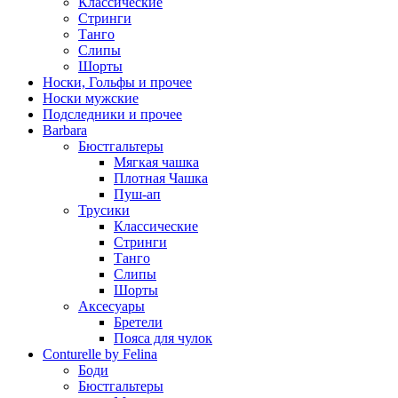
Классические
Стринги
Танго
Слипы
Шорты
Носки, Гольфы и прочее
Носки мужские
Подследники и прочее
Barbara
Бюстгальтеры
Мягкая чашка
Плотная Чашка
Пуш-ап
Трусики
Классические
Стринги
Танго
Слипы
Шорты
Аксесуары
Бретели
Пояса для чулок
Conturelle by Felina
Боди
Бюстгальтеры