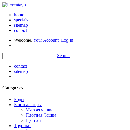
home
specials
sitemap
contact
Welcome,
Your Account
Log in
Search
contact
sitemap
Categories
Боди
Бюстгальтеры
Мягкая чашка
Плотная Чашка
Пуш-ап
Трусики