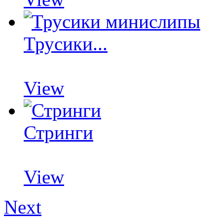
Трусики...
View
Стринги
View
Next