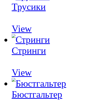
Трусики
View
Стринги
View
Бюстгальтер