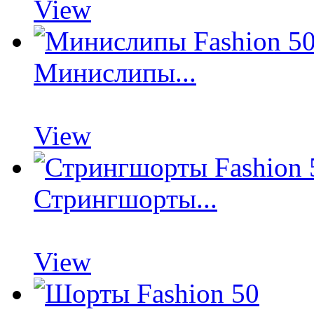
View
Минислипы...
View
Стрингшорты...
View