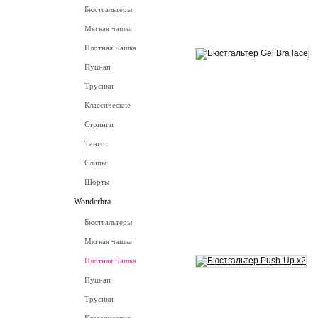
Бюстгальтеры
Мягкая чашка
Плотная Чашка
Пуш-ап
Трусики
Классические
Стринги
Танго
Слипы
Шорты
Wonderbra
Бюстгальтеры
Мягкая чашка
Плотная Чашка
Пуш-ап
Трусики