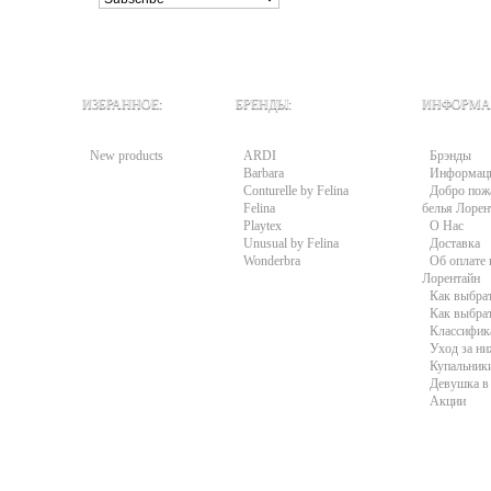
ИЗБРАННОЕ:
БРЕНДЫ:
ИНФОРМА
New products
ARDI
Брэнды
Barbara
Информац
Conturelle by Felina
Добро пожа
Felina
белья Лорен
Playtex
О Нас
Unusual by Felina
Доставка
Wonderbra
Об оплате 
Лорентайн
Как выбра
Как выбра
Классифик
Уход за н
Купальники
Девушка в 
Акции