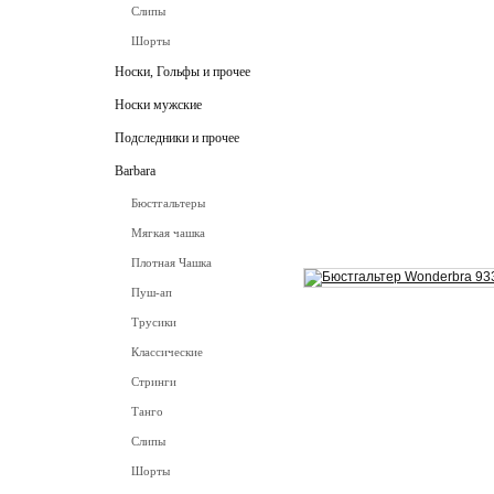
Слипы
Шорты
Носки, Гольфы и прочее
Носки мужские
Подследники и прочее
Barbara
Бюстгальтеры
Мягкая чашка
Плотная Чашка
Пуш-ап
Трусики
Классические
Стринги
Танго
Слипы
Шорты