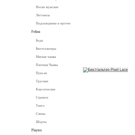
Носки мужские
Леггинсы
Подскледники и прочее
Felina
Боди
Бюстгальтеры
Мягкая чашка
Плотная Чашка
Пуш-ап
Трусики
Классические
Стринги
Танго
Слипы
Шорты
Playtex