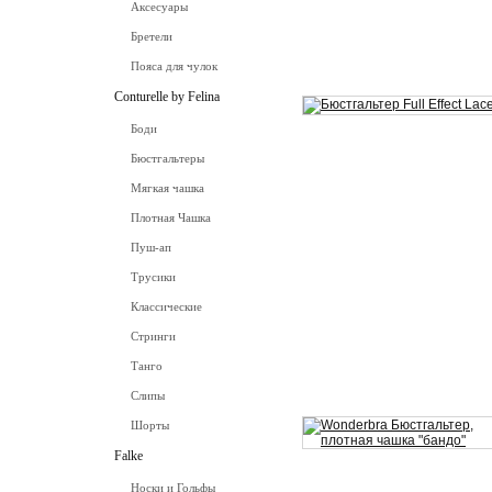
Аксесуары
Бретели
Пояса для чулок
Conturelle by Felina
Боди
Бюстгальтеры
Мягкая чашка
Плотная Чашка
Пуш-ап
Трусики
Классические
Стринги
Танго
Слипы
Шорты
Falke
Носки и Гольфы