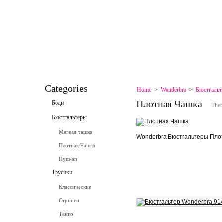
HOME
CONTACT
SPECIALS
SITEMAP
SITEMAP
CONTACT
Categories
Home
>
Wonderbra
>
Бюстгаль
Плотная Чашка
Боди
Ther
Бюстгальтеры
Мягкая чашка
Wonderbra Бюстгальтеры Пло
Плотная Чашка
Пуш-ап
Трусики
Классические
Стринги
Танго