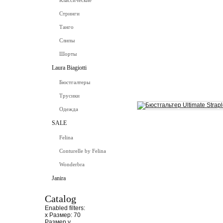
Классические
Стринги
Танго
Слипы
Шорты
Laura Biagiotti
Бюстгалтеры
Трусики
Одежда
SALE
Felina
Conturelle by Felina
Wonderbra
Janira
Catalog
Enabled filters:
x
Размер: 70
Размер
v