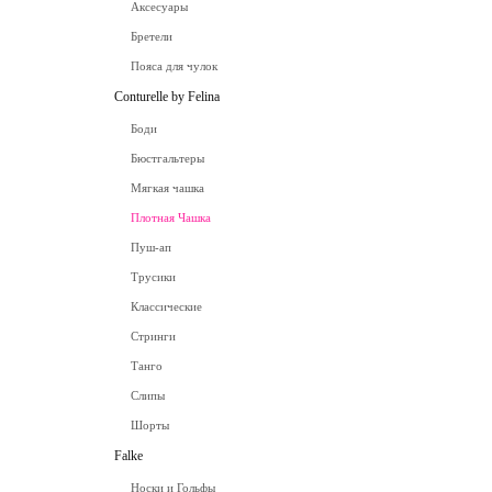
Аксесуары
Бретели
Пояса для чулок
Conturelle by Felina
Боди
Бюстгальтеры
Мягкая чашка
Плотная Чашка
Пуш-ап
Трусики
Классические
Стринги
Танго
Слипы
Шорты
Falke
Носки и Гольфы