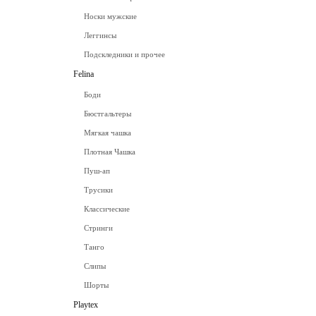
Носки мужские
Леггинсы
Подскледники и прочее
Felina
Боди
Бюстгальтеры
Мягкая чашка
Плотная Чашка
Пуш-ап
Трусики
Классические
Стринги
Танго
Слипы
Шорты
Playtex