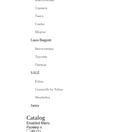
Классические
Стринги
Танго
Слипы
Шорты
Laura Biagiotti
Бюстгалтеры
Трусики
Одежда
SALE
Felina
Conturelle by Felina
Wonderbra
Janira
Catalog
Enabled filters:
Размер
v
80
(1)