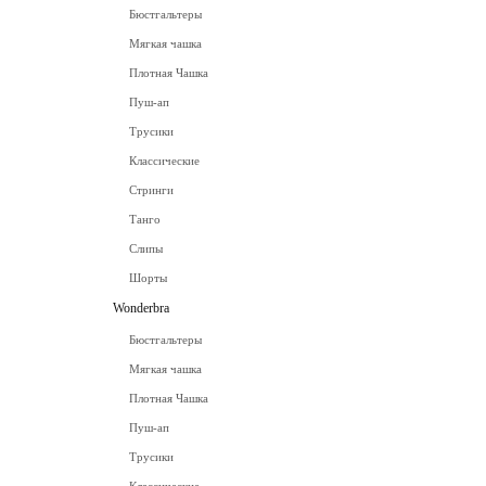
Бюстгальтеры
Мягкая чашка
Плотная Чашка
Пуш-ап
Трусики
Классические
Стринги
Танго
Слипы
Шорты
Wonderbra
Бюстгальтеры
Мягкая чашка
Плотная Чашка
Пуш-ап
Трусики