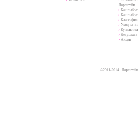
Wonderbra
Об оплате 
Лорентайн
Как выбра
Как выбра
Классифик
Уход за н
Купальники
Девушка в 
Акции
©2011-2014 Лорентайн