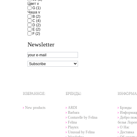
Цвет
v
G
(1)
Чаша
v
B
(2)
C
(4)
D
(2)
E
(2)
F
(2)
Newsletter
ИЗБРАННОЕ:
БРЕНДЫ:
ИНФОРМА
New products
ARDI
Брэнды
Barbara
Информац
Conturelle by Felina
Добро пожа
Felina
белья Лорен
Playtex
О Нас
Unusual by Felina
Доставка