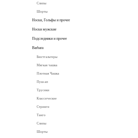
Слипы
Шорты
Носки, Гольфы и прочее
Носки мужские
Подследники и прочее
Barbara
Бюстгальтеры
Мягкая чашка
Плотная Чашка
Пуш-ап
Трусики
Классические
Стринги
Танго
Слипы
Шорты