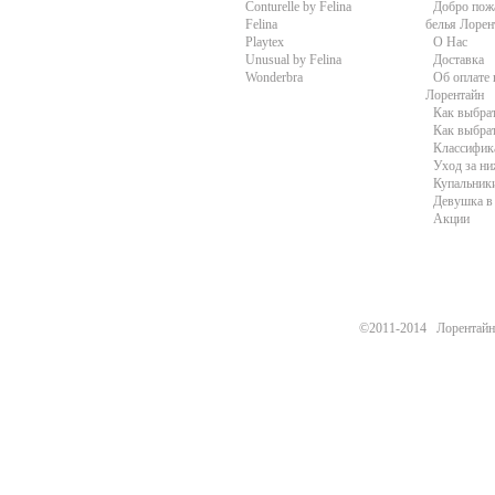
Conturelle by Felina
Добро пожа
Felina
белья Лорен
Playtex
О Нас
Unusual by Felina
Доставка
Wonderbra
Об оплате 
Лорентайн
Как выбра
Как выбра
Классифик
Уход за н
Купальники
Девушка в 
Акции
©2011-2014 Лорентайн