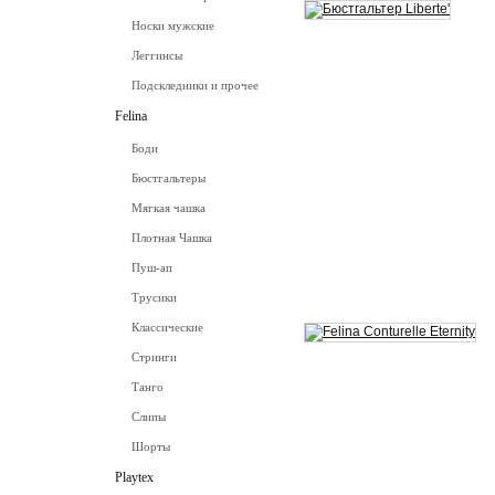
Носки мужские
Леггинсы
Подскледники и прочее
Felina
Боди
Бюстгальтеры
Мягкая чашка
Плотная Чашка
Пуш-ап
Трусики
Классические
Стринги
Танго
Слипы
Шорты
Playtex