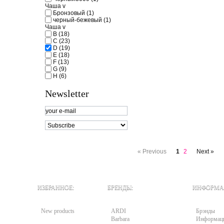
Чаша
v
Бронзовый
(1)
черный-бежевый
(1)
Чаша
v
B
(18)
C
(23)
D
(19)
E
(18)
F
(13)
G
(9)
H
(6)
Newsletter
« Previous
1
2
Next »
ИЗБРАННОЕ:
БРЕНДЫ:
ИНФОРМА
New products
ARDI
Брэнды
Barbara
Информац