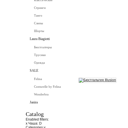
Классические
Стринги
Танго
Слипы
Шорты
Laura Biagiotti
Бюстгалтеры
Трусики
Одежда
SALE
Felina
Conturelle by Felina
Wonderbra
Janira
Catalog
Enabled filters:
x
Чаша: D
Categories
v