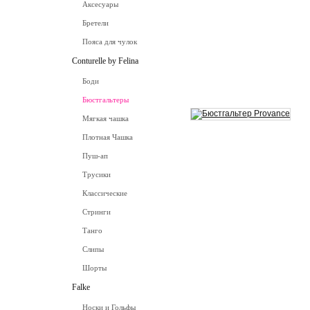
Аксесуары
Бретели
Пояса для чулок
Conturelle by Felina
Боди
Бюстгальтеры
Мягкая чашка
Плотная Чашка
Пуш-ап
Трусики
Классические
Стринги
Танго
Слипы
Шорты
Falke
Носки и Гольфы