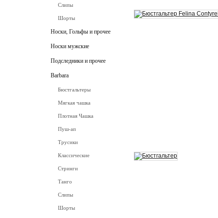
Слипы
Шорты
Носки, Гольфы и прочее
Носки мужские
Подследники и прочее
Barbara
Бюстгальтеры
Мягкая чашка
Плотная Чашка
Пуш-ап
Трусики
Классические
Стринги
Танго
Слипы
Шорты