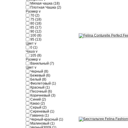
Мягкая чашка
(18)
Плотная Чашка
(2)
Размер
v
70
(2)
75
(18)
80
(18)
85
(17)
90
(12)
100
(8)
95
(13)
Цвет
v
0
(1)
Чаша
v
105
(8)
Размер
v
Ванильный
(7)
Цвет
v
Черный
(8)
Бежевый
(6)
Белый
(8)
Фиолетовый
(1)
Красный
(1)
Песочный
(6)
Коричневый
(3)
Синий
(2)
Какао
(2)
Серый
(2)
Сиреневый
(1)
Гаванна
(1)
Черный-красный
(1)
Малиновый
(1)
Черный3009
(1)