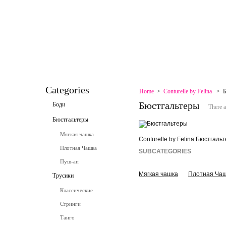
HOME
CONTACT
SPECIALS
SITEMAP
SITEMAP
CONTACT
Categories
Home
>
Conturelle by Felina
>
Б
Бюстгальтеры
Боди
There a
Бюстгальтеры
Мягкая чашка
Conturelle by Felina Бюстгал
Плотная Чашка
SUBCATEGORIES
Пуш-ап
Мягкая чашка
Плотная Ча
Трусики
Классические
Стринги
Танго