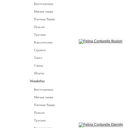
Бюстгальтеры
Мягкая чашка
Плотная Чашка
Пуш-ап
Трусики
Классические
Стринги
Танго
Слипы
Шорты
Wonderbra
Бюстгальтеры
Мягкая чашка
Плотная Чашка
Пуш-ап
Трусики